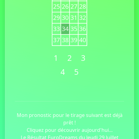
25
26
27
28
29
30
31
32
33
34
35
36
37
38
39
40
1
2
3
4
5
Mon pronostic pour le tirage suivant est déjà
prêt !
Cliquez pour découvrir aujourd'hui...
Le Résultat EuroDreams du Jeudi 29 Juillet