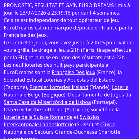
PRONOSTIC, RESULTAT ET GAIN EURO DREAMS : mis à
jour le 23/07/2026 à 23:19:18 pendant 4 semaines.
Ce site est indépendant de tout opérateur de jeu.
EuroDreams est une marque déposée en France par la
Française des Jeux.
Le lundi et le jeudi, vous avez jusqu'à 20h15 pour valider
votre grille. Le tirage a lieu a 21h (Paris, tirage effectué
par la FDJ) et la mise en ligne des résultats est à 22h.
Les neuf loteries des huit pays participants à
EuroDreams sont la
Française Des Jeux
(France), la
Sociedad Estatal Loterías y Apuestas del Estado
(Espagne),
Premier Lotteries Ireland
(Irlande),
Loterie
Nationale Belge
(Belgique),
Departamento de Jogos da
Santa Casa da Misericórdia de Lisboa
(Portugal),
Österreichische Lotterien
(Autriche),
Société de la
Loterie de la Suisse Romande
et
Swisslos
Interkantonale Landeslotterie
(Suisse) et
Œuvre
Nationale de Secours Grande-Duchesse Charlotte