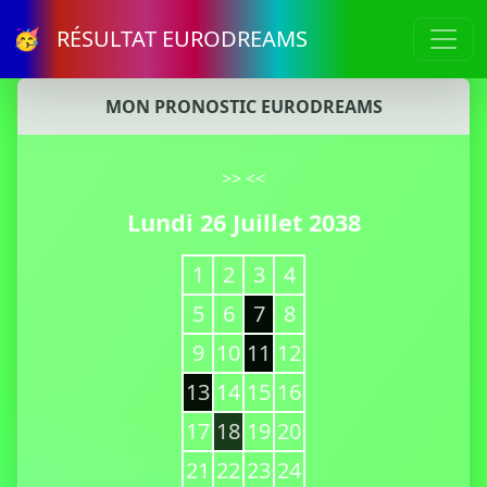
🥳 RÉSULTAT EURODREAMS
MON PRONOSTIC EURODREAMS
>>
<<
Lundi 26 Juillet 2038
1
2
3
4
5
6
7
8
9
10
11
12
13
14
15
16
17
18
19
20
21
22
23
24