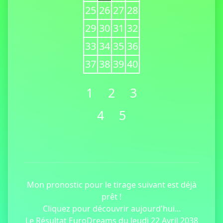
25
26
27
28
29
30
31
32
33
34
35
36
37
38
39
40
1
2
3
4
5
Mon pronostic pour le tirage suivant est déjà
prêt !
Cliquez pour découvrir aujourd'hui...
Le Résultat EuroDreams du Jeudi 22 Avril 2038