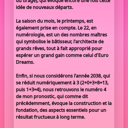
du tirage), qui évoque encore une fois cette
idée de nouveaux départs.
La saison du mois, le printemps, est
également prise en compte. Le 22, en
numérologie, est un des nombres maîtres
qui symbolise le bâtisseur, l'architecte de
grands rêves, tout à fait approprié pour
espérer un grand gain comme celui d'Euro
Dreams.
Enfin, si nous considérons l'année 2038, qui
se réduit numériquement à 3 (2+0+3+8=13,
puis 1+3=4), nous retrouvons le numéro 4
de mon pronostic, qui comme dit
précédemment, évoque la construction et la
fondation, des aspects essentiels pour un
résultat fructueux à long terme.