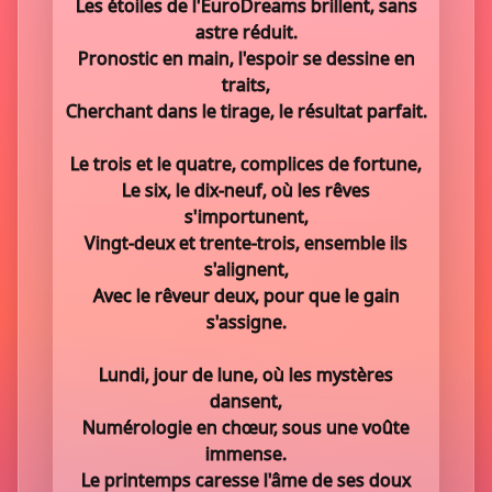
Les étoiles de l'EuroDreams brillent, sans
astre réduit.
Pronostic en main, l'espoir se dessine en
traits,
Cherchant dans le tirage, le résultat parfait.
Le trois et le quatre, complices de fortune,
Le six, le dix-neuf, où les rêves
s'importunent,
Vingt-deux et trente-trois, ensemble ils
s'alignent,
Avec le rêveur deux, pour que le gain
s'assigne.
Lundi, jour de lune, où les mystères
dansent,
Numérologie en chœur, sous une voûte
immense.
Le printemps caresse l'âme de ses doux