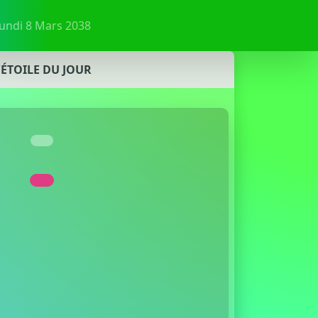
Lundi 8 Mars 2038
'ÉTOILE DU JOUR