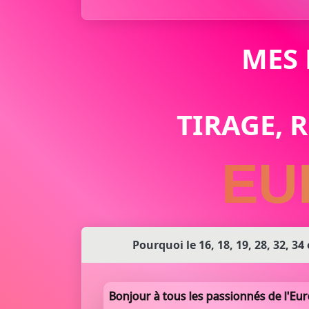
MES
TIRAGE, 
EU
Pourquoi le 16, 18, 19, 28, 32, 34
Bonjour à tous les passionnés de l'Eu