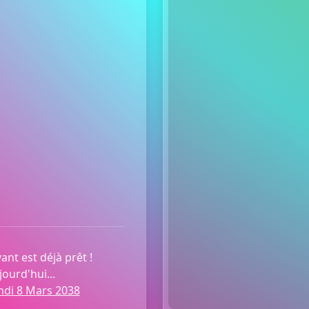
ant est déjà prêt !
ourd'hui...
ndi 8 Mars 2038