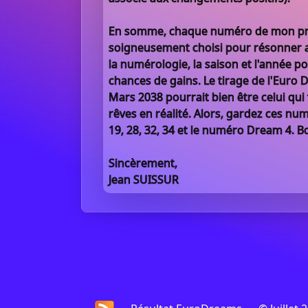
En somme, chaque numéro de mon pro
soigneusement choisi pour résonner av
la numérologie, la saison et l'année p
chances de gains. Le tirage de l'Euro 
Mars 2038 pourrait bien être celui qu
rêves en réalité. Alors, gardez ces numé
19, 28, 32, 34 et le numéro Dream 4. B
Sincèrement,
Jean SUISSUR