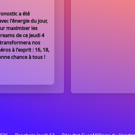
nostic a été
ec l'énergie du jour,
our maximiser les
Dreams de ce Jeudi 4
i transformera nos
ros à l'esprit : 16, 18,
onne chance à tous !