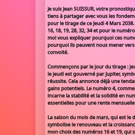
Je suis Jean SUISSUR, votre pronostiqu
tiens à partager avec vous les fonde
pour le tirage de ce Jeudi 4 Mars 2038.
16, 18, 19, 28, 32, 34 et pour le numéro
moi vous expliquer pourquoi ces numér
pourquoi ils peuvent nous mener vers l
convoité.
Commençons par le jour du tirage : jeu
le jeudi est gouverné par Jupiter, symb
réussite. Cela annonce déjà une tenda
gains potentiels. Le numéro 4, comme 
incarne la stabilité et la solidité en n
essentielles pour une rente mensuelle 
La saison du mois de mars, qui est le
symbolise le renouveau et la croissanc
mon choix des numéros 16 et 19, qui s