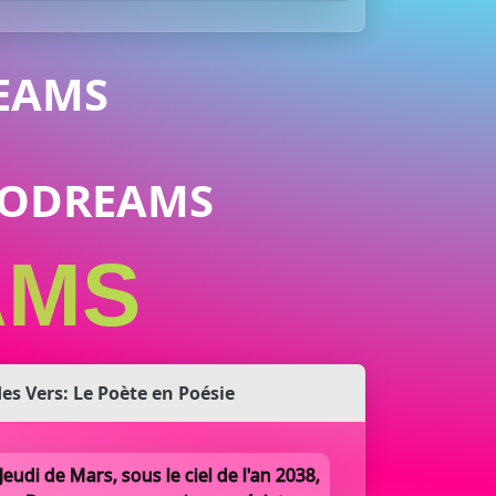
EAMS
URODREAMS
AMS
es Vers: Le Poète en Poésie
udi de Mars, sous le ciel de l'an 2038,