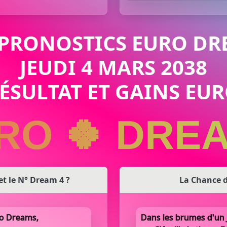
 PRONOSTICS EURO DR
JEUDI 4 MARS 2038
RÉSULTAT ET GAINS E
RO 🍀 DRE
 et le N° Dream 4 ?
La Chance d
ro Dreams,
Dans les brumes d'un Je