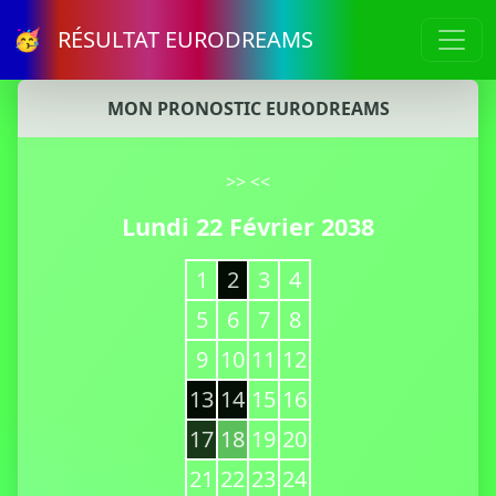
🥳 RÉSULTAT EURODREAMS
MON PRONOSTIC EURODREAMS
>>
<<
Lundi 22 Février 2038
1
2
3
4
5
6
7
8
9
10
11
12
13
14
15
16
17
18
19
20
21
22
23
24