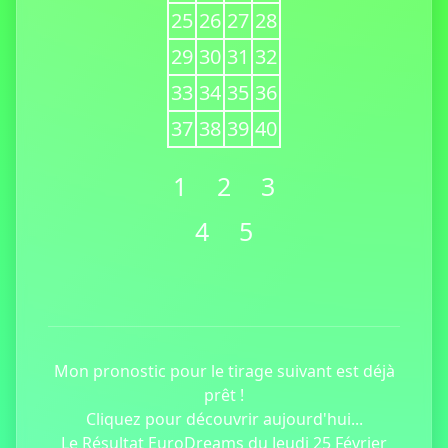
25
26
27
28
29
30
31
32
33
34
35
36
37
38
39
40
1
2
3
4
5
Mon pronostic pour le tirage suivant est déjà
prêt !
Cliquez pour découvrir aujourd'hui...
Le Résultat EuroDreams du Jeudi 25 Février