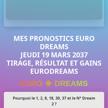
MES PRONOSTICS EURO
DREAMS
JEUDI 19 MARS 2037
TIRAGE, RÉSULTAT ET GAINS
EURODREAMS
EURO 🍀 DREAMS
Pourquoi le 1, 2, 8, 18, 30, 37 et le N° Dream
2 ?