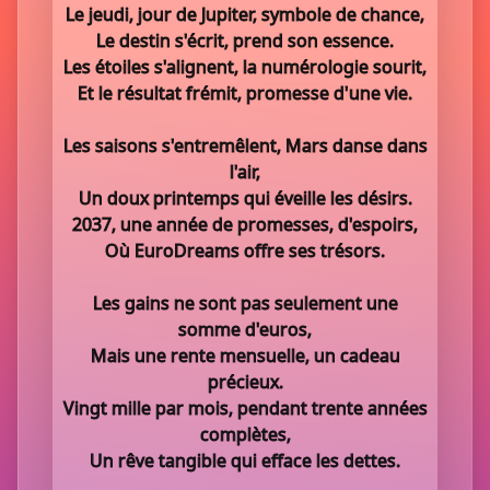
Le jeudi, jour de Jupiter, symbole de chance,
Le destin s'écrit, prend son essence.
Les étoiles s'alignent, la numérologie sourit,
Et le résultat frémit, promesse d'une vie.
Les saisons s'entremêlent, Mars danse dans
l'air,
Un doux printemps qui éveille les désirs.
2037, une année de promesses, d'espoirs,
Où EuroDreams offre ses trésors.
Les gains ne sont pas seulement une
somme d'euros,
Mais une rente mensuelle, un cadeau
précieux.
Vingt mille par mois, pendant trente années
complètes,
Un rêve tangible qui efface les dettes.