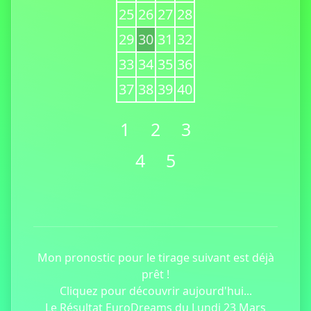
25
26
27
28
29
30
31
32
33
34
35
36
37
38
39
40
1
2
3
4
5
Mon pronostic pour le tirage suivant est déjà
prêt !
Cliquez pour découvrir aujourd'hui...
Le Résultat EuroDreams du Lundi 23 Mars