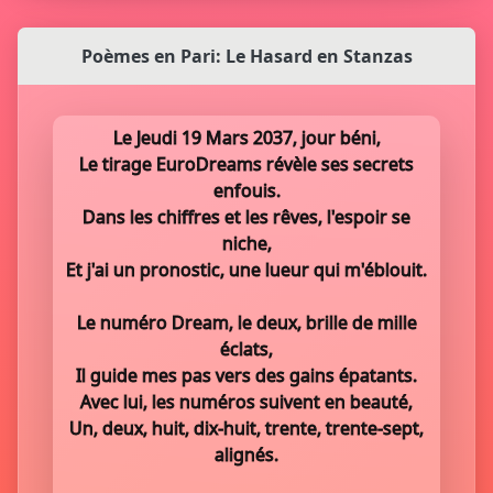
Poèmes en Pari: Le Hasard en Stanzas
Le Jeudi 19 Mars 2037, jour béni,
Le tirage EuroDreams révèle ses secrets
enfouis.
Dans les chiffres et les rêves, l'espoir se
niche,
Et j'ai un pronostic, une lueur qui m'éblouit.
Le numéro Dream, le deux, brille de mille
éclats,
Il guide mes pas vers des gains épatants.
Avec lui, les numéros suivent en beauté,
Un, deux, huit, dix-huit, trente, trente-sept,
alignés.