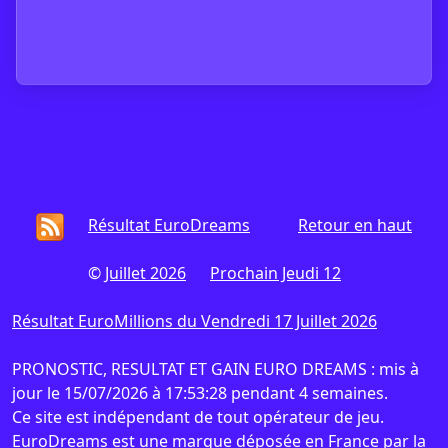
Résultat EuroDreams
Retour en haut
©
Juillet 2026
Prochain Jeudi 12
Résultat EuroMillions du Vendredi 17 Juillet 2026
PRONOSTIC, RESULTAT ET GAIN EURO DREAMS : mis à
jour le 15/07/2026 à 17:53:28 pendant 4 semaines.
Ce site est indépendant de tout opérateur de jeu.
EuroDreams est une marque déposée en France par la