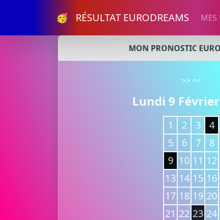
🥳 RÉSULTAT EURODREAMS
MES
MON PRONOSTIC EUR
>>
<<
Lundi 9 Févrie
1
2
3
4
5
6
7
8
9
10
11
12
13
14
15
16
17
18
19
20
21
22
23
24