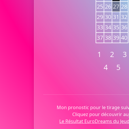
25
26
27
28
29
30
31
32
33
34
35
36
37
38
39
40
1
2
3
4
5
Mon pronostic pour le tirage suiv
Cliquez pour découvrir auj
Le Résultat EuroDreams du Jeudi