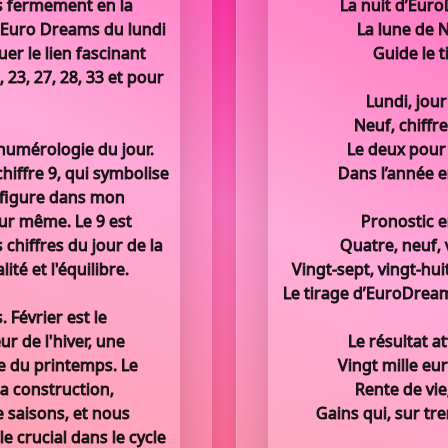
is fermement en la
La nuit d’Eur
e Euro Dreams du lundi
La lune de 
uer le lien fascinant
Guide le t
, 23, 27, 28, 33 et pour
Lundi, jour
Neuf, chiffr
numérologie du jour.
Le deux pour l
chiffre 9, qui symbolise
Dans l’année e
 9 figure dans mon
our même. Le 9 est
Pronostic e
chiffres du jour de la
Quatre, neuf, v
ité et l'équilibre.
Vingt-sept, vingt-hui
Le tirage d’EuroDrea
 Février est le
r de l'hiver, une
Le résultat a
ce du printemps. Le
Vingt mille eur
la construction,
Rente de vie,
e saisons, et nous
Gains qui, sur tr
e crucial dans le cycle