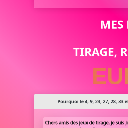
MES
TIRAGE, 
EU
Pourquoi le 4, 9, 23, 27, 28, 33 
Chers amis des jeux de tirage, je suis 