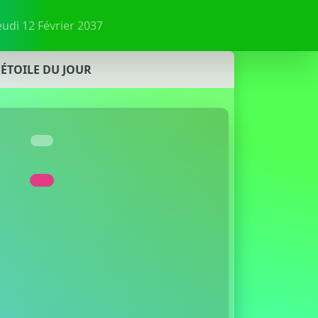
eudi 12 Février 2037
'ÉTOILE DU JOUR