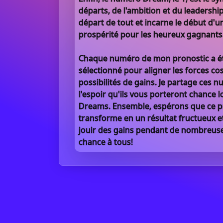
départs, de l'ambition et du leadership.
départ de tout et incarne le début d'u
prospérité pour les heureux gagnants
Chaque numéro de mon pronostic a é
sélectionné pour aligner les forces co
possibilités de gains. Je partage ces
l'espoir qu'ils vous porteront chance l
Dreams. Ensemble, espérons que ce p
transforme en un résultat fructueux e
jouir des gains pendant de nombreus
chance à tous!