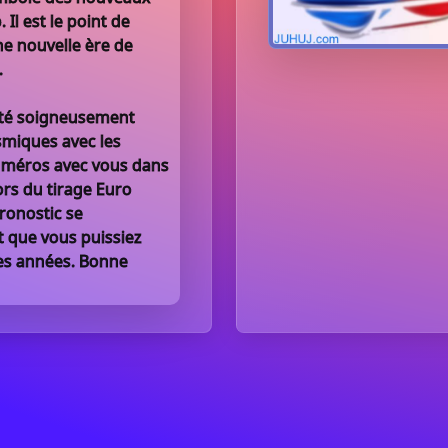
 Il est le point de
ne nouvelle ère de
.
té soigneusement
smiques avec les
 numéros avec vous dans
ors du tirage Euro
ronostic se
t que vous puissiez
es années. Bonne