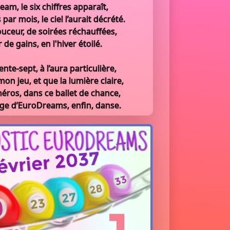
eam, le six chiffres apparaît,
par mois, le ciel l’aurait décrété.
uceur, de soirées réchauffées,
r de gains, en l'hiver étoilé.
nte-sept, à l’aura particulière,
on jeu, et que la lumière claire,
ros, dans ce ballet de chance,
age d’EuroDreams, enfin, danse.