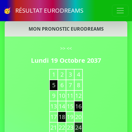
🥳 RÉSULTAT EURODREAMS
MON PRONOSTIC EURODREAMS
>>
<<
Lundi 19 Octobre 2037
1
2
3
4
5
6
7
8
9
10
11
12
13
14
15
16
17
18
19
20
21
22
23
24