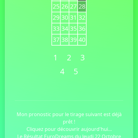
25
26
27
28
29
30
31
32
33
34
35
36
37
38
39
40
1
2
3
4
5
Mon pronostic pour le tirage suivant est déjà
prêt !
Cliquez pour découvrir aujourd'hui...
Le Résultat EuroDreams du Jeudi 22 Octobre