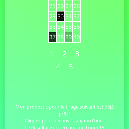
25
26
27
28
29
30
31
32
33
34
35
36
37
38
39
40
1
2
3
4
5
Mon pronostic pour le tirage suivant est déjà
prêt !
Cliquez pour découvrir aujourd'hui...
Le Résultat EuroDreams du Lundi 15