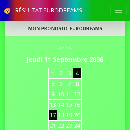
🥳 RÉSULTAT EURODREAMS
MON PRONOSTIC EURODREAMS
>>
<<
Jeudi 11 Septembre 2036
1
2
3
4
5
6
7
8
9
10
11
12
13
14
15
16
17
18
19
20
21
22
23
24