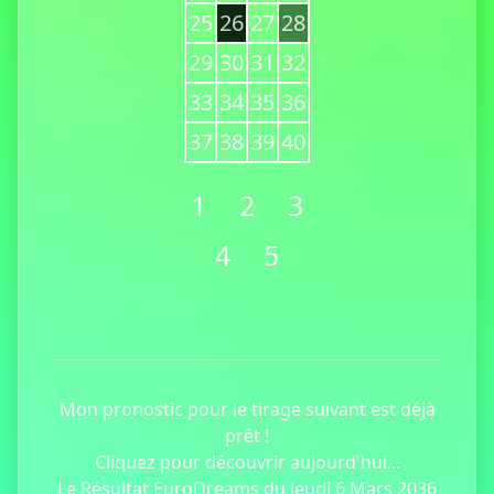
25
26
27
28
29
30
31
32
33
34
35
36
37
38
39
40
1
2
3
4
5
Mon pronostic pour le tirage suivant est déjà
prêt !
Cliquez pour découvrir aujourd'hui...
Le Résultat EuroDreams du Jeudi 6 Mars 2036