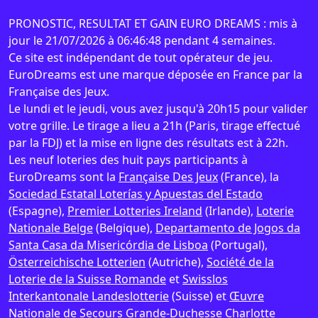
PRONOSTIC, RESULTAT ET GAIN EURO DREAMS : mis à
jour le 21/07/2026 à 06:46:48 pendant 4 semaines.
Ce site est indépendant de tout opérateur de jeu.
EuroDreams est une marque déposée en France par la
Française des Jeux.
Le lundi et le jeudi, vous avez jusqu'à 20h15 pour valider
votre grille. Le tirage a lieu a 21h (Paris, tirage effectué
par la FDJ) et la mise en ligne des résultats est à 22h.
Les neuf loteries des huit pays participants à
EuroDreams sont la
Française Des Jeux
(France), la
Sociedad Estatal Loterías y Apuestas del Estado
(Espagne),
Premier Lotteries Ireland
(Irlande),
Loterie
Nationale Belge
(Belgique),
Departamento de Jogos da
Santa Casa da Misericórdia de Lisboa
(Portugal),
Österreichische Lotterien
(Autriche),
Société de la
Loterie de la Suisse Romande
et
Swisslos
Interkantonale Landeslotterie
(Suisse) et
Œuvre
Nationale de Secours Grande-Duchesse Charlotte