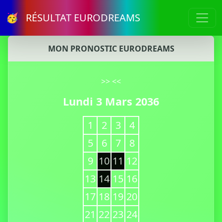
🥳 RÉSULTAT EURODREAMS
MON PRONOSTIC EURODREAMS
>>
<<
Lundi 3 Mars 2036
1
2
3
4
5
6
7
8
9
10
11
12
13
14
15
16
17
18
19
20
21
22
23
24