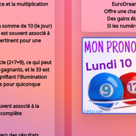
ce et la multiplication
EuroDreams
Offre une cha
Des gains ét
 la somme de 10 (le jour)
Si les numér
l est souvent associé à
 pertinent pour une
cle (2+7=9), ce qui peut
agnants, et le 33 est
ifiant l'illumination
les pour quiconque
uvent associé à la
ui complète
vers des résultats