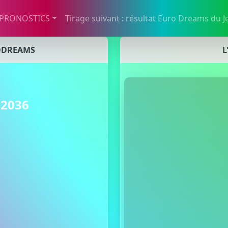
 PRONOSTICS
Tirage suivant : résultat Euro Dreams du 
ODREAMS
L
 2036