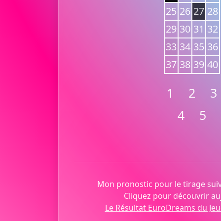
25
26
27
28
29
30
31
32
33
34
35
36
37
38
39
40
1
2
3
4
5
Mon pronostic pour le tirage suiv
Cliquez pour découvrir auj
Le Résultat EuroDreams du Jeu