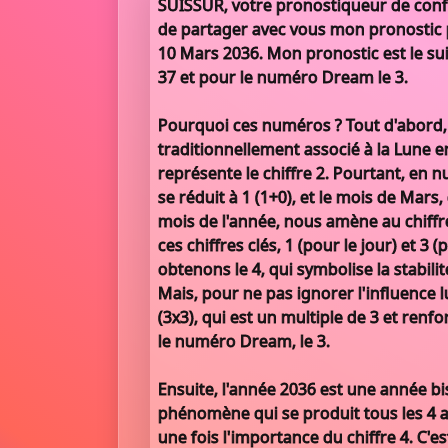
SUISSUR, votre pronostiqueur de confian
de partager avec vous mon pronostic p
10 Mars 2036. Mon pronostic est le suiva
37 et pour le numéro Dream le 3.
Pourquoi ces numéros ? Tout d'abord, 
traditionnellement associé à la Lune e
représente le chiffre 2. Pourtant, en n
se réduit à 1 (1+0), et le mois de Mars,
mois de l'année, nous amène au chiffr
ces chiffres clés, 1 (pour le jour) et 3 
obtenons le 4, qui symbolise la stabilit
Mais, pour ne pas ignorer l'influence lun
(3x3), qui est un multiple de 3 et renf
le numéro Dream, le 3.
Ensuite, l'année 2036 est une année bis
phénomène qui se produit tous les 4 
une fois l'importance du chiffre 4. C'est