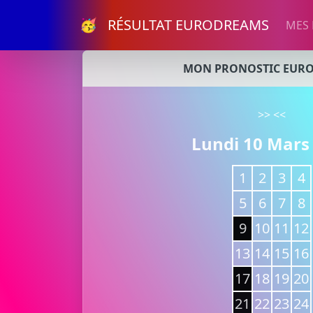
🥳 RÉSULTAT EURODREAMS
MES
MON PRONOSTIC EUR
>>
<<
Lundi 10 Mars
1
2
3
4
5
6
7
8
9
10
11
12
13
14
15
16
17
18
19
20
21
22
23
24