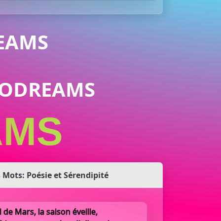
EAMS
URODREAMS
AMS
 Mots: Poésie et Sérendipité
l de Mars, la saison éveille,