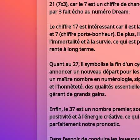
21 (7x3), car le 7 est un chiffre de chan
par 3 fait écho au numéro Dream.
Le chiffre 17 est intéressant car il est
et 7 (chiffre porte-bonheur). De plus, i
l'immortalité et à la survie, ce qui est
rente à long terme.
Quant au 27, il symbolise la fin d'un cy
annoncer un nouveau départ pour les g
un maître nombre en numérologie, sign
et l'honnêteté, des qualités essentiel
gérant de grands gains.
Enfin, le 37 est un nombre premier, so
positivité et à l'énergie créative, ce q
parfaitement notre pronostic.
Dans l'espoir de conduire les joueurs 