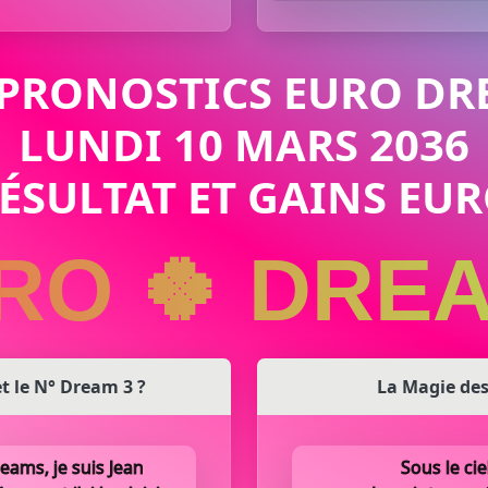
 PRONOSTICS EURO DR
LUNDI 10 MARS 2036
RÉSULTAT ET GAINS E
RO 🍀 DRE
 et le N° Dream 3 ?
La Magie des
eams, je suis Jean
Sous le cie