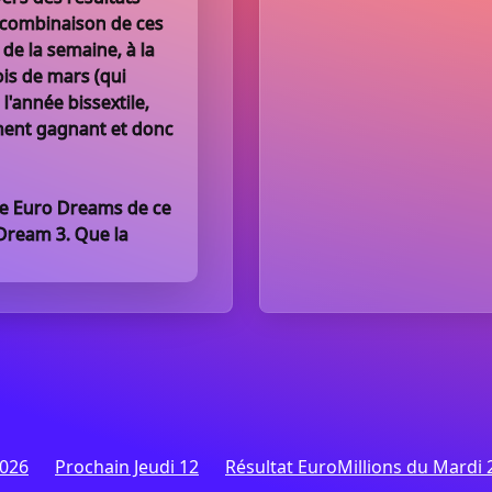
a combinaison de ces
 de la semaine, à la
ois de mars (qui
l'année bissextile,
ement gagnant et donc
ge Euro Dreams de ce
o Dream 3. Que la
2026
Prochain Jeudi 12
Résultat EuroMillions du Mardi 2