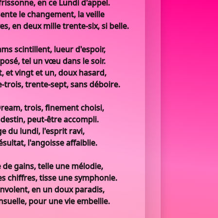
rissonne, en ce Lundi d'appel.
ente le changement, la veille
, en deux mille trente-six, si belle.
s scintillent, lueur d'espoir,
posé, tel un vœu dans le soir.
t, et vingt et un, doux hasard,
e-trois, trente-sept, sans déboire.
eam, trois, finement choisi,
destin, peut-être accompli.
e du lundi, l'esprit ravi,
ésultat, l'angoisse affaiblie.
 de gains, telle une mélodie,
s chiffres, tisse une symphonie.
envolent, en un doux paradis,
suelle, pour une vie embellie.