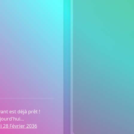
ant est déjà prêt !
ourd'hui...
 28 Février 2036