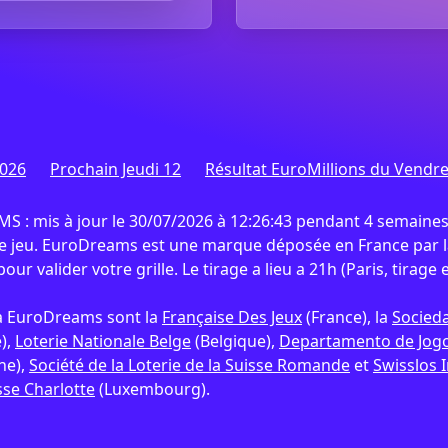
2026
Prochain Jeudi 12
Résultat EuroMillions du Vendred
 mis à jour le 30/07/2026 à 12:26:43 pendant 4 semaines
de jeu. EuroDreams est une marque déposée en France par la
our valider votre grille. Le tirage a lieu a 21h (Paris, tirage 
s à EuroDreams sont la
Française Des Jeux
(France), la
Socieda
),
Loterie Nationale Belge
(Belgique),
Departamento de Jogos
he),
Société de la Loterie de la Suisse Romande
et
Swisslos 
se Charlotte
(Luxembourg).