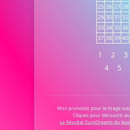
25
26
27
28
29
30
31
32
33
34
35
36
37
38
39
40
1
2
3
4
5
Mon pronostic pour le tirage suiv
Cliquez pour découvrir auj
Le Résultat EuroDreams du Jeudi