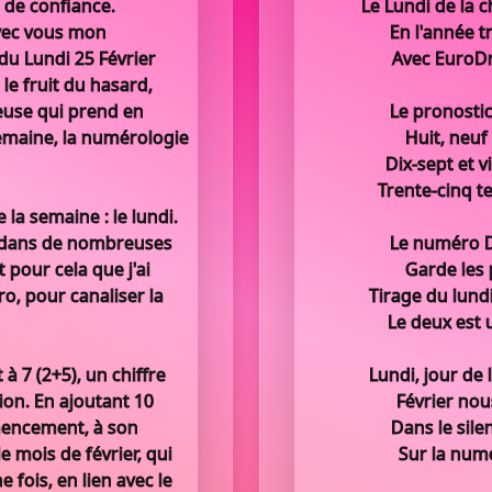
r de confiance.
Le Lundi de la 
avec vous mon
En l'année tr
du Lundi 25 Février
Avec EuroDre
le fruit du hasard,
leuse qui prend en
Le pronostic
semaine, la numérologie
Huit, neuf 
Dix-sept et v
Trente-cinq t
la semaine : le lundi.
ui dans de nombreuses
Le numéro D
t pour cela que j'ai
Garde les p
o, pour canaliser la
Tirage du lund
Le deux est 
 à 7 (2+5), un chiffre
Lundi, jour de 
xion. En ajoutant 10
Février nous
mmencement, à son
Dans le silen
e mois de février, qui
Sur la numé
 fois, en lien avec le