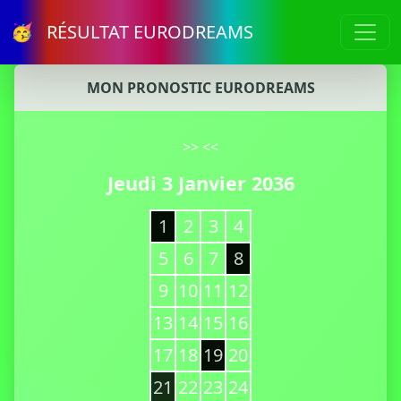
🥳 RÉSULTAT EURODREAMS
MON PRONOSTIC EURODREAMS
>>
<<
Jeudi 3 Janvier 2036
1
2
3
4
5
6
7
8
9
10
11
12
13
14
15
16
17
18
19
20
21
22
23
24