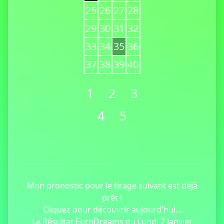
25
26
27
28
29
30
31
32
33
34
35
36
37
38
39
40
1
2
3
4
5
Mon pronostic pour le tirage suivant est déjà
prêt !
Cliquez pour découvrir aujourd'hui...
Le Résultat EuroDreams du Lundi 7 Janvier