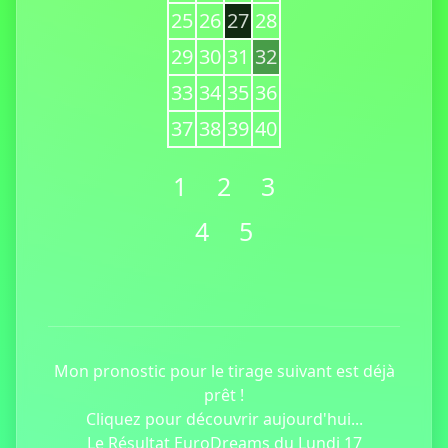
25
26
27
28
29
30
31
32
33
34
35
36
37
38
39
40
1
2
3
4
5
Mon pronostic pour le tirage suivant est déjà
prêt !
Cliquez pour découvrir aujourd'hui...
Le Résultat EuroDreams du Lundi 17