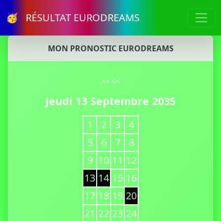
🥳 RÉSULTAT EURODREAMS
MON PRONOSTIC EURODREAMS
>>
<<
Jeudi 13 Septembre 2035
1
2
3
4
5
6
7
8
9
10
11
12
13
14
15
16
17
18
19
20
21
22
23
24