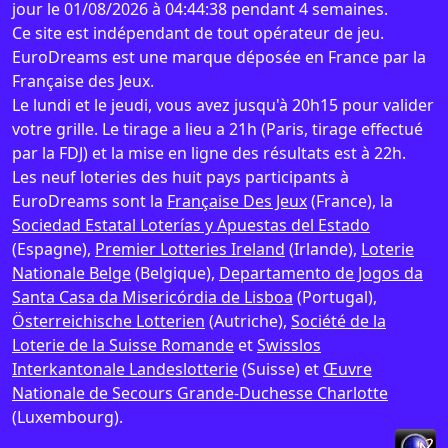
jour le 01/08/2026 à 04:44:38 pendant 4 semaines.
Ce site est indépendant de tout opérateur de jeu.
EuroDreams est une marque déposée en France par la
Française des Jeux.
Le lundi et le jeudi, vous avez jusqu'à 20h15 pour valider
votre grille. Le tirage a lieu a 21h (Paris, tirage effectué
par la FDJ) et la mise en ligne des résultats est à 22h.
Les neuf loteries des huit pays participants à
EuroDreams sont la
Française Des Jeux
(France), la
Sociedad Estatal Loterías y Apuestas del Estado
(Espagne),
Premier Lotteries Ireland
(Irlande),
Loterie
Nationale Belge
(Belgique),
Departamento de Jogos da
Santa Casa da Misericórdia de Lisboa
(Portugal),
Österreichische Lotterien
(Autriche),
Société de la
Loterie de la Suisse Romande
et
Swisslos
Interkantonale Landeslotterie
(Suisse) et
Œuvre
Nationale de Secours Grande-Duchesse Charlotte
(Luxembourg).