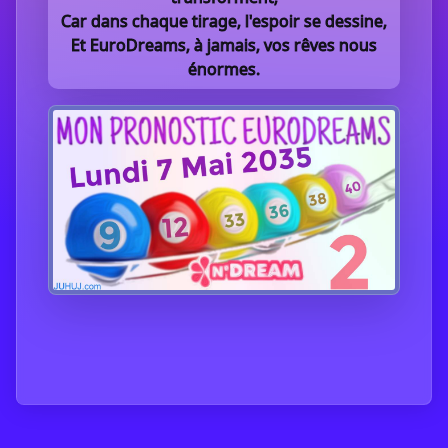
Car dans chaque tirage, l'espoir se dessine,
Et EuroDreams, à jamais, vos rêves nous
énormes.