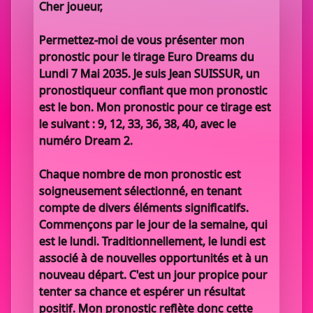
Cher joueur,
Permettez-moi de vous présenter mon
pronostic pour le tirage Euro Dreams du
Lundi 7 Mai 2035. Je suis Jean SUISSUR, un
pronostiqueur confiant que mon pronostic
est le bon. Mon pronostic pour ce tirage est
le suivant : 9, 12, 33, 36, 38, 40, avec le
numéro Dream 2.
Chaque nombre de mon pronostic est
soigneusement sélectionné, en tenant
compte de divers éléments significatifs.
Commençons par le jour de la semaine, qui
est le lundi. Traditionnellement, le lundi est
associé à de nouvelles opportunités et à un
nouveau départ. C'est un jour propice pour
tenter sa chance et espérer un résultat
positif. Mon pronostic reflète donc cette