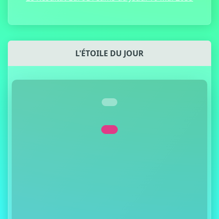
L'ÉTOILE DU JOUR