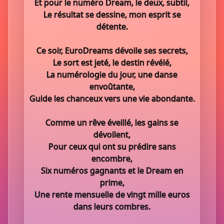
Et pour le numéro Dream, le deux, subtil,
Le résultat se dessine, mon esprit se
détente.
Ce soir, EuroDreams dévoile ses secrets,
Le sort est jeté, le destin révélé,
La numérologie du jour, une danse
envoûtante,
Guide les chanceux vers une vie abondante.
Comme un rêve éveillé, les gains se
dévoilent,
Pour ceux qui ont su prédire sans
encombre,
Six numéros gagnants et le Dream en
prime,
Une rente mensuelle de vingt mille euros
dans leurs combres.