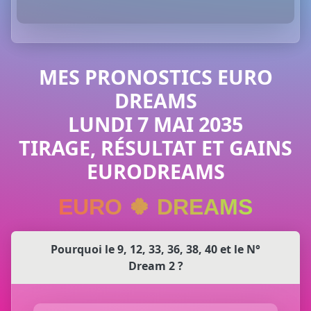
MES PRONOSTICS EURO
DREAMS
LUNDI 7 MAI 2035
TIRAGE, RÉSULTAT ET GAINS
EURODREAMS
EURO 🍀 DREAMS
Pourquoi le 9, 12, 33, 36, 38, 40 et le N°
Dream 2 ?