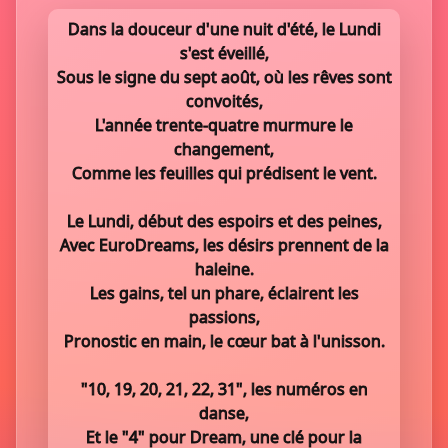
Dans la douceur d'une nuit d'été, le Lundi
s'est éveillé,
Sous le signe du sept août, où les rêves sont
convoités,
L'année trente-quatre murmure le
changement,
Comme les feuilles qui prédisent le vent.
Le Lundi, début des espoirs et des peines,
Avec EuroDreams, les désirs prennent de la
haleine.
Les gains, tel un phare, éclairent les
passions,
Pronostic en main, le cœur bat à l'unisson.
"10, 19, 20, 21, 22, 31", les numéros en
danse,
Et le "4" pour Dream, une clé pour la