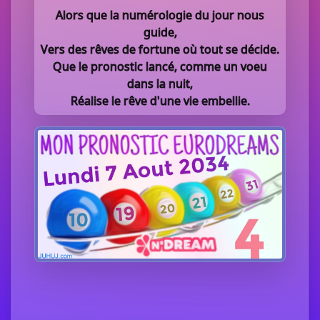
Alors que la numérologie du jour nous
guide,
Vers des rêves de fortune où tout se décide.
Que le pronostic lancé, comme un voeu
dans la nuit,
Réalise le rêve d'une vie embellie.