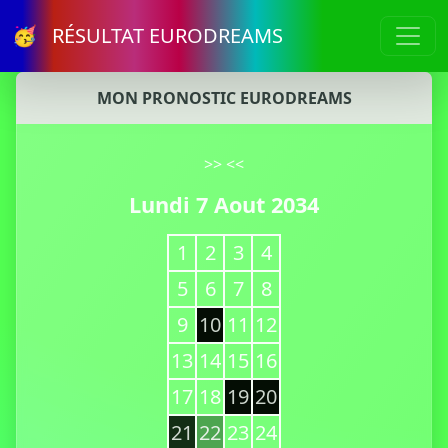
🥳 RÉSULTAT EURODREAMS
MON PRONOSTIC EURODREAMS
>>
<<
Lundi 7 Aout 2034
1
2
3
4
5
6
7
8
9
10
11
12
13
14
15
16
17
18
19
20
21
22
23
24