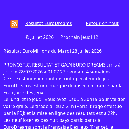
Résultat EuroDreams
Retour en haut
©
Juillet 2026
Prochain Jeudi 12
Résultat EuroMillions du Mardi 28 Juillet 2026
PRONOSTIC, RESULTAT ET GAIN EURO DREAMS : mis à
jour le 28/07/2026 à 01:07:27 pendant 4 semaines.
Ce site est indépendant de tout opérateur de jeu.
EuroDreams est une marque déposée en France par la
Française des Jeux.
Le lundi et le jeudi, vous avez jusqu'à 20h15 pour valider
votre grille. Le tirage a lieu a 21h (Paris, tirage effectué
par la FDJ) et la mise en ligne des résultats est à 22h.
Les neuf loteries des huit pays participants à
EuroDreams sont la
Française Des Jeux
(France), la