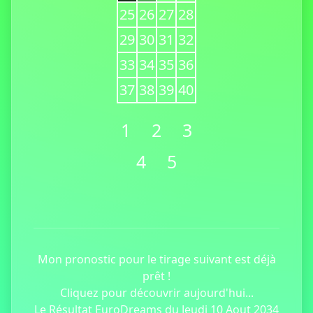
25
26
27
28
29
30
31
32
33
34
35
36
37
38
39
40
1
2
3
4
5
Mon pronostic pour le tirage suivant est déjà
prêt !
Cliquez pour découvrir aujourd'hui...
Le Résultat EuroDreams du Jeudi 10 Aout 2034