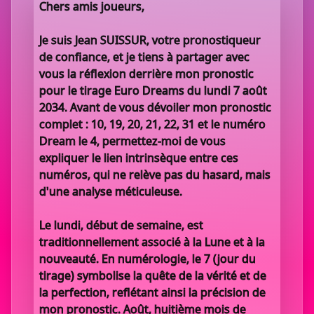
Chers amis joueurs,
Je suis Jean SUISSUR, votre pronostiqueur
de confiance, et je tiens à partager avec
vous la réflexion derrière mon pronostic
pour le tirage Euro Dreams du lundi 7 août
2034. Avant de vous dévoiler mon pronostic
complet : 10, 19, 20, 21, 22, 31 et le numéro
Dream le 4, permettez-moi de vous
expliquer le lien intrinsèque entre ces
numéros, qui ne relève pas du hasard, mais
d'une analyse méticuleuse.
Le lundi, début de semaine, est
traditionnellement associé à la Lune et à la
nouveauté. En numérologie, le 7 (jour du
tirage) symbolise la quête de la vérité et de
la perfection, reflétant ainsi la précision de
mon pronostic. Août, huitième mois de