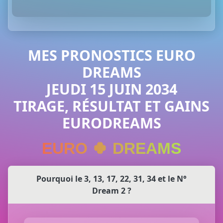
MES PRONOSTICS EURO
DREAMS
JEUDI 15 JUIN 2034
TIRAGE, RÉSULTAT ET GAINS
EURODREAMS
EURO 🍀 DREAMS
Pourquoi le 3, 13, 17, 22, 31, 34 et le N°
Dream 2 ?