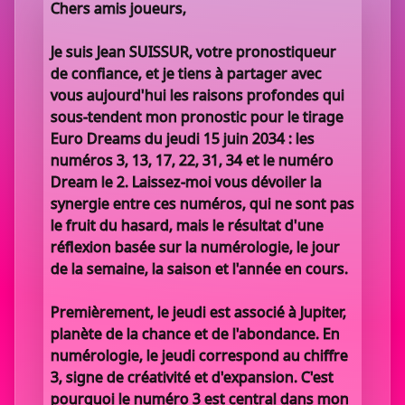
Chers amis joueurs,
Je suis Jean SUISSUR, votre pronostiqueur
de confiance, et je tiens à partager avec
vous aujourd'hui les raisons profondes qui
sous-tendent mon pronostic pour le tirage
Euro Dreams du jeudi 15 juin 2034 : les
numéros 3, 13, 17, 22, 31, 34 et le numéro
Dream le 2. Laissez-moi vous dévoiler la
synergie entre ces numéros, qui ne sont pas
le fruit du hasard, mais le résultat d'une
réflexion basée sur la numérologie, le jour
de la semaine, la saison et l'année en cours.
Premièrement, le jeudi est associé à Jupiter,
planète de la chance et de l'abondance. En
numérologie, le jeudi correspond au chiffre
3, signe de créativité et d'expansion. C'est
pourquoi le numéro 3 est central dans mon