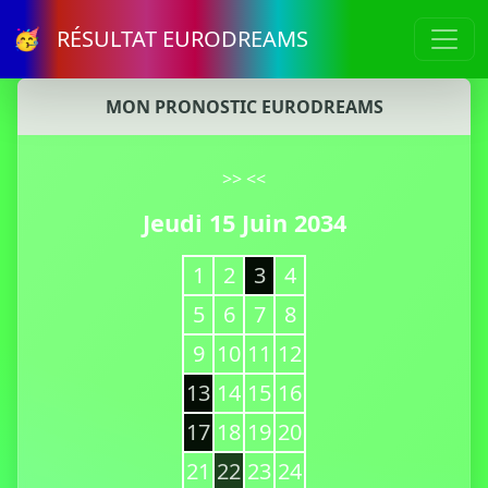
🥳 RÉSULTAT EURODREAMS
MON PRONOSTIC EURODREAMS
>>
<<
Jeudi 15 Juin 2034
1
2
3
4
5
6
7
8
9
10
11
12
13
14
15
16
17
18
19
20
21
22
23
24