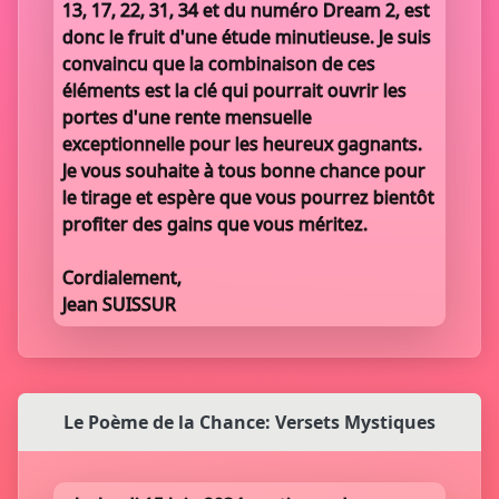
13, 17, 22, 31, 34 et du numéro Dream 2, est
donc le fruit d'une étude minutieuse. Je suis
convaincu que la combinaison de ces
éléments est la clé qui pourrait ouvrir les
portes d'une rente mensuelle
exceptionnelle pour les heureux gagnants.
Je vous souhaite à tous bonne chance pour
le tirage et espère que vous pourrez bientôt
profiter des gains que vous méritez.
Cordialement,
Jean SUISSUR
Le Poème de la Chance: Versets Mystiques