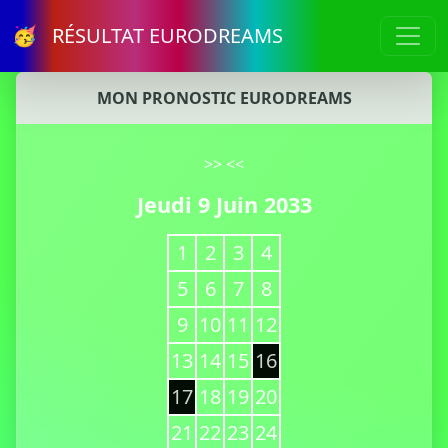
🥳 RÉSULTAT EURODREAMS
MON PRONOSTIC EURODREAMS
>>
<<
Jeudi 9 Juin 2033
1
2
3
4
5
6
7
8
9
10
11
12
13
14
15
16
17
18
19
20
21
22
23
24