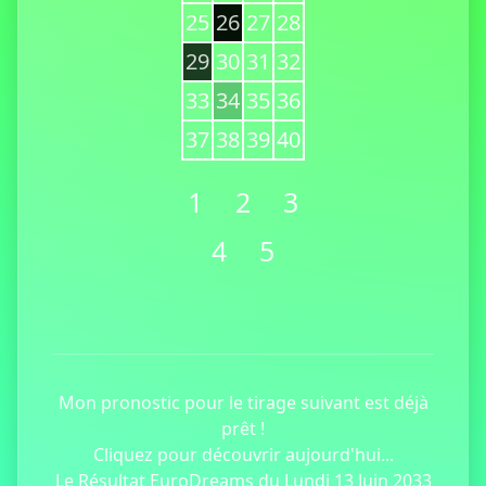
25
26
27
28
29
30
31
32
33
34
35
36
37
38
39
40
1
2
3
4
5
Mon pronostic pour le tirage suivant est déjà
prêt !
Cliquez pour découvrir aujourd'hui...
Le Résultat EuroDreams du Lundi 13 Juin 2033