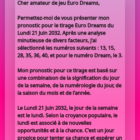
Cher amateur de jeu Euro Dreams,
Permettez-moi de vous présenter mon
pronostic pour le tirage Euro Dreams du
Lundi 21 Juin 2032. Après une analyse
minutieuse de divers facteurs, j'ai
sélectionné les numéros suivants : 13, 15,
28, 35, 36, 40, et pour le numéro Dream, le 3.
Mon pronostic pour ce tirage est basé sur
une combinaison de la signification du jour
de la semaine, de la numérologie du jour, de
la saison du mois et de l'année.
Le Lundi 21 Juin 2032, le jour de la semaine
est le lundi. Selon la croyance populaire, le
lundi est associé à de nouvelles
opportunités et à la chance. C'est un jour
propice pour tenter sa chance et espérer un