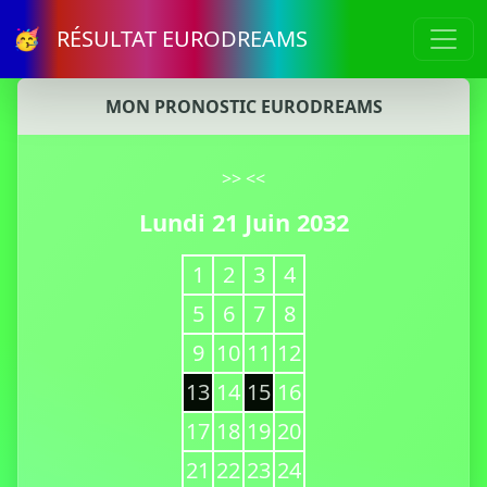
🥳 RÉSULTAT EURODREAMS
MON PRONOSTIC EURODREAMS
>>
<<
Lundi 21 Juin 2032
1
2
3
4
5
6
7
8
9
10
11
12
13
14
15
16
17
18
19
20
21
22
23
24