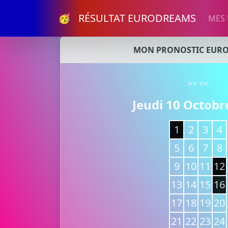
🥳 RÉSULTAT EURODREAMS
MES
MON PRONOSTIC EUR
>>
<<
Jeudi 10 Octobr
1
2
3
4
5
6
7
8
9
10
11
12
13
14
15
16
17
18
19
20
21
22
23
24