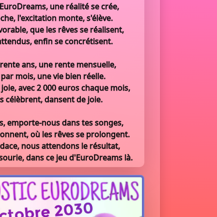
'EuroDreams, une réalité se crée,
che, l'excitation monte, s'élève.
vorable, que les rêves se réalisent,
attendus, enfin se concrétisent.
trente ans, une rente mensuelle,
par mois, une vie bien réelle.
 joie, avec 2 000 euros chaque mois,
 célèbrent, dansent de joie.
s, emporte-nous dans tes songes,
nnent, où les rêves se prolongent.
dace, nous attendons le résultat,
sourie, dans ce jeu d'EuroDreams là.