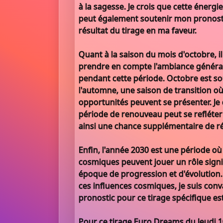
à la sagesse. Je crois que cette énergie
peut également soutenir mon pronostic
résultat du tirage en ma faveur.
Quant à la saison du mois d'octobre, i
prendre en compte l'ambiance général
pendant cette période. Octobre est so
l'automne, une saison de transition o
opportunités peuvent se présenter. Je 
période de renouveau peut se refléter 
ainsi une chance supplémentaire de ré
Enfin, l'année 2030 est une période où
cosmiques peuvent jouer un rôle signif
époque de progression et d'évolution
ces influences cosmiques, je suis co
pronostic pour ce tirage spécifique est
Pour ce tirage Euro Dreams du Jeudi 