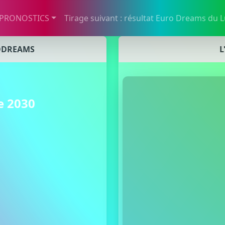
 PRONOSTICS
Tirage suivant : résultat Euro Dreams du 
ODREAMS
L
e 2030