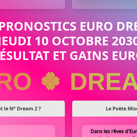
 PRONOSTICS EURO DR
JEUDI 10 OCTOBRE 203
RÉSULTAT ET GAINS E
RO 🍀 DRE
 et le N° Dream 2 ?
Le Poète Mis
Dans les rêves d'Eu