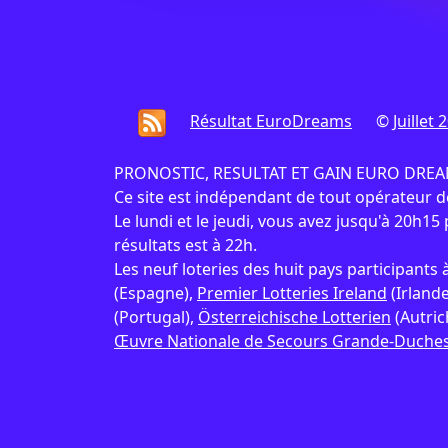
Résultat EuroDreams
©
Juillet 
PRONOSTIC, RESULTAT ET GAIN EURO DREAMS :
Ce site est indépendant de tout opérateur 
Le lundi et le jeudi, vous avez jusqu'à 20h15 p
résultats est à 22h.
Les neuf loteries des huit pays participant
(Espagne),
Premier Lotteries Ireland
(Irlande
(Portugal),
Österreichische Lotterien
(Autric
Œuvre Nationale de Secours Grande-Duches