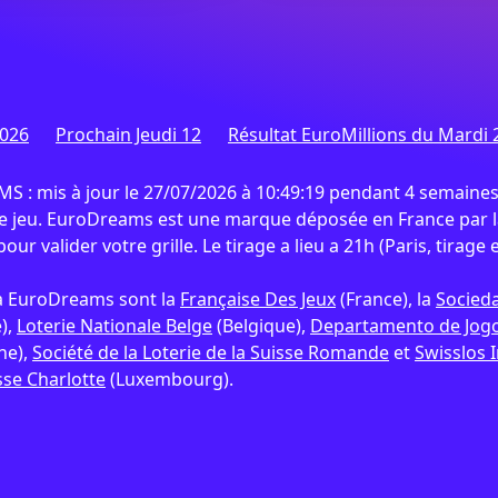
2026
Prochain Jeudi 12
Résultat EuroMillions du Mardi 2
 mis à jour le 27/07/2026 à 10:49:19 pendant 4 semaines
de jeu. EuroDreams est une marque déposée en France par la
our valider votre grille. Le tirage a lieu a 21h (Paris, tirage 
s à EuroDreams sont la
Française Des Jeux
(France), la
Socieda
),
Loterie Nationale Belge
(Belgique),
Departamento de Jogos
he),
Société de la Loterie de la Suisse Romande
et
Swisslos 
se Charlotte
(Luxembourg).