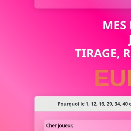
MES
TIRAGE, 
EU
Pourquoi le 1, 12, 16, 29, 34, 40
Cher joueur,