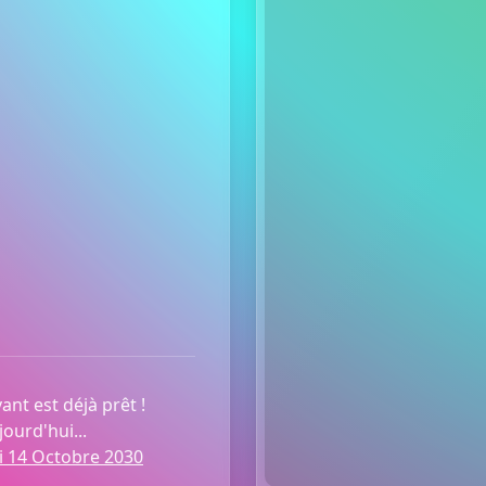
ant est déjà prêt !
ourd'hui...
i 14 Octobre 2030