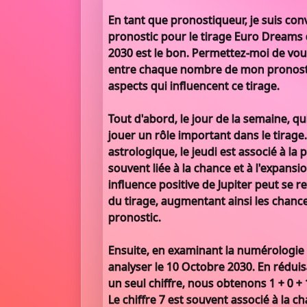
En tant que pronostiqueur, je suis co
pronostic pour le tirage Euro Dreams 
2030 est le bon. Permettez-moi de vous
entre chaque nombre de mon pronostic
aspects qui influencent ce tirage.
Tout d'abord, le jour de la semaine, qu
jouer un rôle important dans le tirage.
astrologique, le jeudi est associé à la p
souvent liée à la chance et à l'expansio
influence positive de Jupiter peut se re
du tirage, augmentant ainsi les chan
pronostic.
Ensuite, en examinant la numérologie
analyser le 10 Octobre 2030. En réduis
un seul chiffre, nous obtenons 1 + 0 + 1 
Le chiffre 7 est souvent associé à la cha