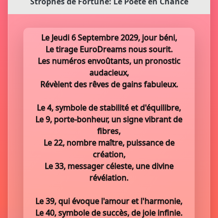
Strophes de Fortune: Le Poète en Chance
Le Jeudi 6 Septembre 2029, jour béni,
Le tirage EuroDreams nous sourit.
Les numéros envoûtants, un pronostic
audacieux,
Révèlent des rêves de gains fabuleux.
Le 4, symbole de stabilité et d'équilibre,
Le 9, porte-bonheur, un signe vibrant de
fibres,
Le 22, nombre maître, puissance de
création,
Le 33, messager céleste, une divine
révélation.
Le 39, qui évoque l'amour et l'harmonie,
Le 40, symbole de succès, de joie infinie.