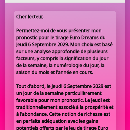
Cher lecteur,
Permettez-moi de vous présenter mon
pronostic pour le tirage Euro Dreams du
Jeudi 6 Septembre 2029. Mon choix est basé
sur une analyse approfondie de plusieurs
facteurs, y compris la signification du jour
de la semaine, la numérologie du jour, la
saison du mois et l'année en cours.
Tout d'abord, le Jeudi 6 Septembre 2029 est
un jour de la semaine particulièrement
favorable pour mon pronostic. Le jeudi est
traditionnellement associé à la prospérité et
à l'abondance. Cette notion de richesse est
en parfaite adéquation avec les gains
potentiels offerts par le jeu de tirage Euro