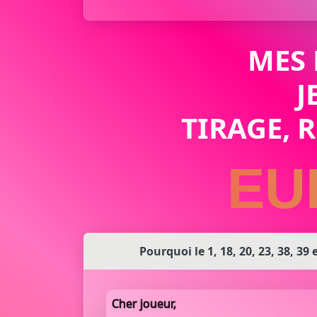
MES
J
TIRAGE, 
EU
Pourquoi le 1, 18, 20, 23, 38, 39
Cher joueur,