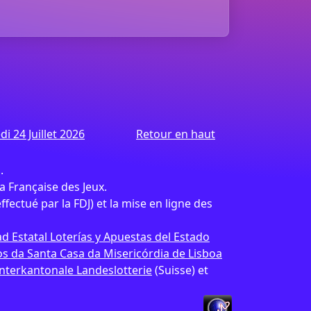
i 24 Juillet 2026
Retour en haut
.
 Française des Jeux.
effectué par la FDJ) et la mise en ligne des
d Estatal Loterías y Apuestas del Estado
 da Santa Casa da Misericórdia de Lisboa
Interkantonale Landeslotterie
(Suisse) et