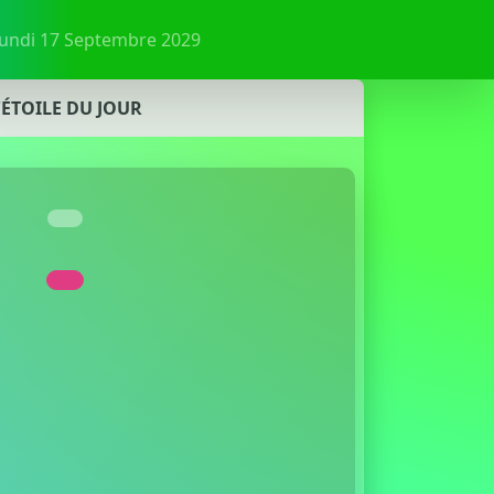
 Lundi 17 Septembre 2029
'ÉTOILE DU JOUR