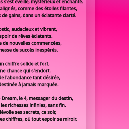
 s'est éveillé, mystérieux et enchanté.
 alignés, comme des étoiles filantes,
s de gains, dans un éclatante clarté.
tic, audacieux et vibrant,
espoir de rêves éclatants.
le de nouvelles commencées,
messe de succès inespérés.
un chiffre solide et fort,
une chance qui s'endort.
 de l'abondance tant désirée,
 destinée à jamais marquée.
 Dream, le 4, messager du destin,
les richesses infinies, sans fin.
évoile ses secrets, ce soir,
es chiffres, où tout espoir se miroir.