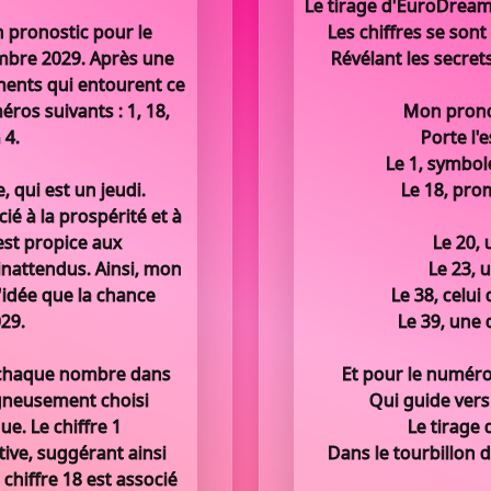
Le tirage d'EuroDreams
 pronostic pour le
Les chiffres se sont
mbre 2029. Après une
Révélant les secret
ments qui entourent ce
méros suivants : 1, 18,
Mon pronos
 4.
Porte l'
Le 1, symbo
 qui est un jeudi.
Le 18, pro
ié à la prospérité et à
est propice aux
Le 20, 
inattendus. Ainsi, mon
Le 23, 
l'idée que la chance
Le 38, celui
29.
Le 39, une
e chaque nombre dans
Et pour le numéro
igneusement choisi
Qui guide vers 
ue. Le chiffre 1
Le tirage d
ive, suggérant ainsi
Dans le tourbillon d
chiffre 18 est associé