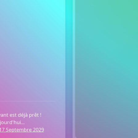
ant est déjà prêt !
ourd'hui...
 17 Septembre 2029