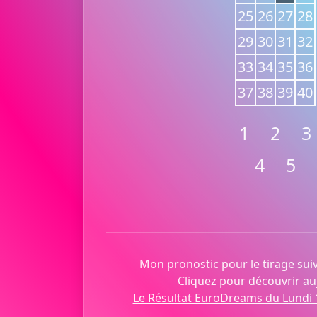
25
26
27
28
29
30
31
32
33
34
35
36
37
38
39
40
1
2
3
4
5
Mon pronostic pour le tirage suiv
Cliquez pour découvrir auj
Le Résultat EuroDreams du Lundi