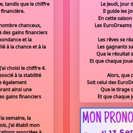
e, tandis que le chiffre
Le Jeudi, jour 
 financière.
Il guide les j
En cette saison
n nombre chanceux,
Les EuroDreams br
 des gains financiers
abondance et la
Les rêves se réa
lié à la chance et à la
Les gagnants sav
Que le résultat 
Et que chaque joue
i choisi le chiffre 4.
socié à la stabilité
Alors, que 
nte également
Soit celui des Euro
érant ainsi une
Que le tirage 
es gains financiers
Et que chaque j
la semaine, la
is, j'ai établi mon
ications associées à