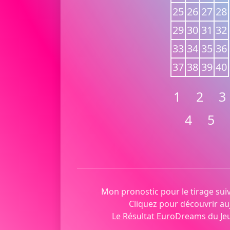
25
26
27
28
29
30
31
32
33
34
35
36
37
38
39
40
1
2
3
4
5
Mon pronostic pour le tirage suiv
Cliquez pour découvrir auj
Le Résultat EuroDreams du Je