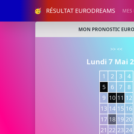
🥳 RÉSULTAT EURODREAMS
MES
MON PRONOSTIC EUR
>>
<<
Lundi 7 Mai 
1
2
3
4
5
6
7
8
9
10
11
12
13
14
15
16
17
18
19
20
21
22
23
24