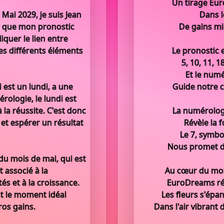
Un tirage Eur
Mai 2029, je suis Jean
Dans le
 que mon pronostic
De gains mir
iquer le lien entre
s différents éléments
Le pronostic 
5, 10, 11, 1
Et le numé
i est un lundi, a une
Guide notre c
érologie, le lundi est
à la réussite. C'est donc
La numérologi
et espérer un résultat
Révèle la f
Le 7, symbo
Nous promet des
du mois de mai, qui est
 associé à la
Au cœur du moi
és et à la croissance.
EuroDreams rév
st le moment idéal
Les fleurs s'épan
ros gains.
Dans l'air vibrant 