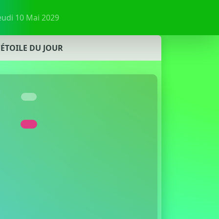
eudi 10 Mai 2029
'ÉTOILE DU JOUR