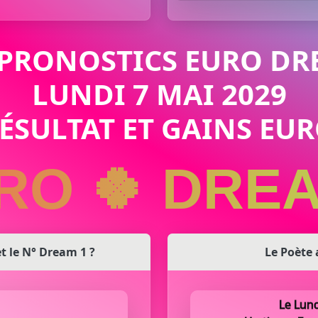
 PRONOSTICS EURO DR
LUNDI 7 MAI 2029
RÉSULTAT ET GAINS E
RO 🍀 DRE
 et le N° Dream 1 ?
Le Poète 
Le Lund