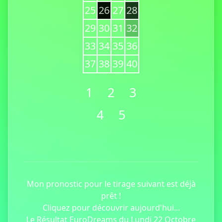
25
26
27
28
29
30
31
32
33
34
35
36
37
38
39
40
1
2
3
4
5
Mon pronostic pour le tirage suivant est déjà
prêt !
Cliquez pour découvrir aujourd'hui...
Le Résultat EuroDreams du Lundi 22 Octobre