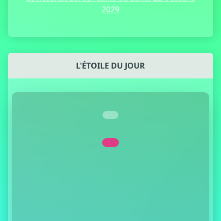
2029
L'ÉTOILE DU JOUR