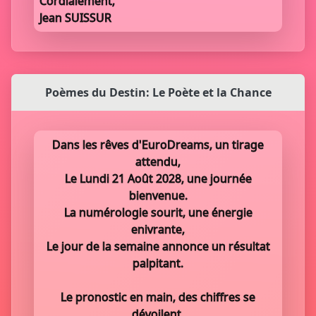
Cordialement,
Jean SUISSUR
Poèmes du Destin: Le Poète et la Chance
Dans les rêves d'EuroDreams, un tirage
attendu,
Le Lundi 21 Août 2028, une journée
bienvenue.
La numérologie sourit, une énergie
enivrante,
Le jour de la semaine annonce un résultat
palpitant.
Le pronostic en main, des chiffres se
dévoilent,