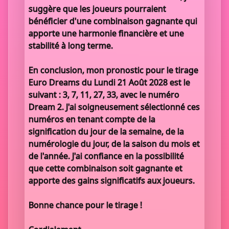
suggère que les joueurs pourraient
bénéficier d'une combinaison gagnante qui
apporte une harmonie financière et une
stabilité à long terme.
En conclusion, mon pronostic pour le tirage
Euro Dreams du Lundi 21 Août 2028 est le
suivant : 3, 7, 11, 27, 33, avec le numéro
Dream 2. J'ai soigneusement sélectionné ces
numéros en tenant compte de la
signification du jour de la semaine, de la
numérologie du jour, de la saison du mois et
de l'année. J'ai confiance en la possibilité
que cette combinaison soit gagnante et
apporte des gains significatifs aux joueurs.
Bonne chance pour le tirage !