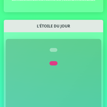
L'ÉTOILE DU JOUR