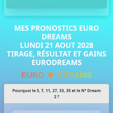
MES PRONOSTICS EURO
DREAMS
LUNDI 21 AOUT 2028
TIRAGE, RÉSULTAT ET GAINS
EURODREAMS
EURO 🍀 DREAMS
Pourquoi le 3, 7, 11, 27, 33, 35 et le N° Dream
2 ?