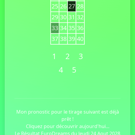
25
26
27
28
29
30
31
32
33
34
35
36
37
38
39
40
1
2
3
4
5
Mon pronostic pour le tirage suivant est déjà
prêt !
Cliquez pour découvrir aujourd'hui...
Le Résultat EuroDreams du Jeudi 24 Aout 2028