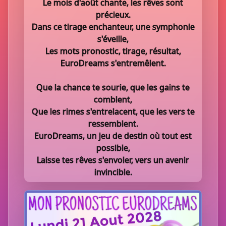
Le mois d'août chante, les rêves sont
précieux.
Dans ce tirage enchanteur, une symphonie
s'éveille,
Les mots pronostic, tirage, résultat,
EuroDreams s'entremêlent.
Que la chance te sourie, que les gains te
comblent,
Que les rimes s'entrelacent, que les vers te
ressemblent.
EuroDreams, un jeu de destin où tout est
possible,
Laisse tes rêves s'envoler, vers un avenir
invincible.