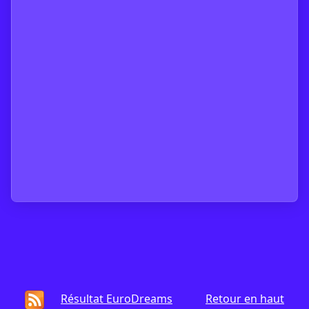
Résultat EuroDreams
Retour en haut