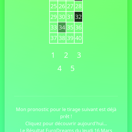
25
26
27
28
29
30
31
32
33
34
35
36
37
38
39
40
1
2
3
4
5
Mon pronostic pour le tirage suivant est déjà
prêt !
Cliquez pour découvrir aujourd'hui...
Le Résultat EuroDreams du Jeudi 16 Mars