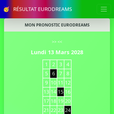
🥳 RÉSULTAT EURODREAMS
MON PRONOSTIC EURODREAMS
>>
<<
Lundi 13 Mars 2028
1
2
3
4
5
6
7
8
9
10
11
12
13
14
15
16
17
18
19
20
21
22
23
24