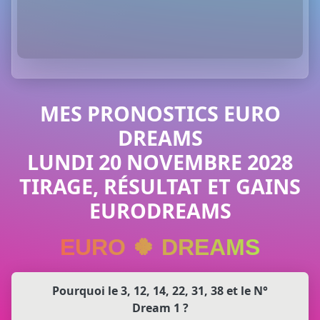
MES PRONOSTICS EURO
DREAMS
LUNDI 20 NOVEMBRE 2028
TIRAGE, RÉSULTAT ET GAINS
EURODREAMS
EURO 🍀 DREAMS
Pourquoi le 3, 12, 14, 22, 31, 38 et le N°
Dream 1 ?