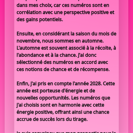
dans mes choix, car ces numéros sont en
corrélation avec une perspective positive et
des gains potentiels.
Ensuite, en considérant la saison du mois de
novembre, nous sommes en automne.
L'automne est souvent associé à la récolte, à
l'abondance et à la chance. J'ai donc
sélectionné des numéros en accord avec
ces notions de chance et de récompense.
Enfin, j'ai pris en compte l'année 2028. Cette
année est porteuse d'énergie et de
nouvelles opportunités. Les numéros que
j'ai choisis sont en harmonie avec cette
énergie positive, offrant ainsi une chance
accrue de succès lors du tirage.