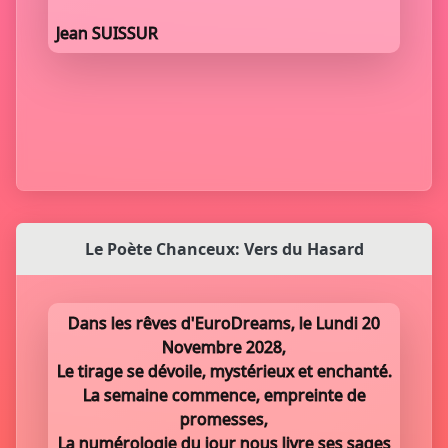
Jean SUISSUR
Le Poète Chanceux: Vers du Hasard
Dans les rêves d'EuroDreams, le Lundi 20
Novembre 2028,
Le tirage se dévoile, mystérieux et enchanté.
La semaine commence, empreinte de
promesses,
La numérologie du jour nous livre ses sages