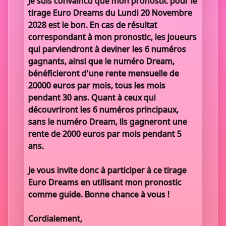
Je suis convaincu que mon pronostic pour le
tirage Euro Dreams du Lundi 20 Novembre
2028 est le bon. En cas de résultat
correspondant à mon pronostic, les joueurs
qui parviendront à deviner les 6 numéros
gagnants, ainsi que le numéro Dream,
bénéficieront d'une rente mensuelle de
20000 euros par mois, tous les mois
pendant 30 ans. Quant à ceux qui
découvriront les 6 numéros principaux,
sans le numéro Dream, ils gagneront une
rente de 2000 euros par mois pendant 5
ans.
Je vous invite donc à participer à ce tirage
Euro Dreams en utilisant mon pronostic
comme guide. Bonne chance à vous !
Cordialement,