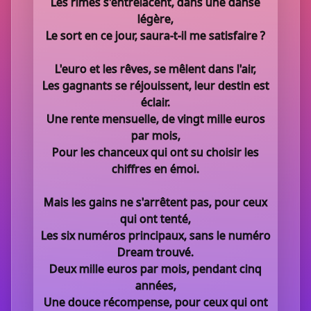
Les rimes s'entrelacent, dans une danse
légère,
Le sort en ce jour, saura-t-il me satisfaire ?
L'euro et les rêves, se mêlent dans l'air,
Les gagnants se réjouissent, leur destin est
éclair.
Une rente mensuelle, de vingt mille euros
par mois,
Pour les chanceux qui ont su choisir les
chiffres en émoi.
Mais les gains ne s'arrêtent pas, pour ceux
qui ont tenté,
Les six numéros principaux, sans le numéro
Dream trouvé.
Deux mille euros par mois, pendant cinq
années,
Une douce récompense, pour ceux qui ont